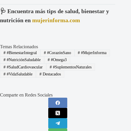
🩺 Encuentra más tips de salud, bienestar y
nutrición en
mujerinforma.com
Temas Relacionados
#
#BienestarIntegral
#
#CorazónSano
#
#MujerInforma
#
#NutriciónSaludable
#
#Omega3
#
#SaludCardiovascular
#
#SuplementosNaturales
#
#VidaSaludable
#
Destacados
Comparte en Redes Sociales