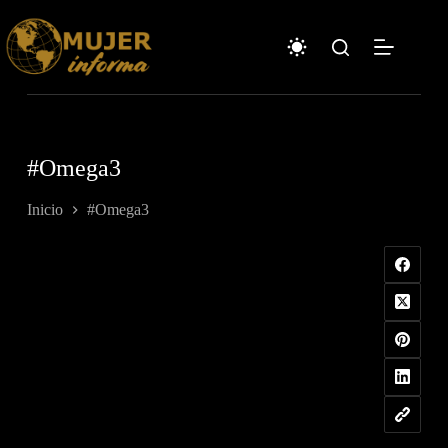
Saltar
al
contenido
#Omega3
Inicio
#Omega3