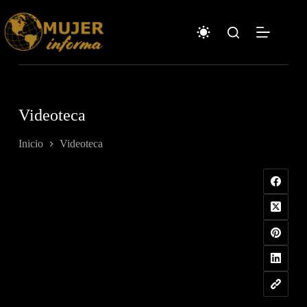
Saltar
al
contenido
Videoteca
Inicio
Videoteca