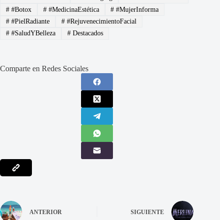
#
#Botox
#
#MedicinaEstética
#
#MujerInforma
#
#PielRadiante
#
#RejuvenecimientoFacial
#
#SaludYBelleza
#
Destacados
Comparte en Redes Sociales
ANTERIOR
SIGUIENTE