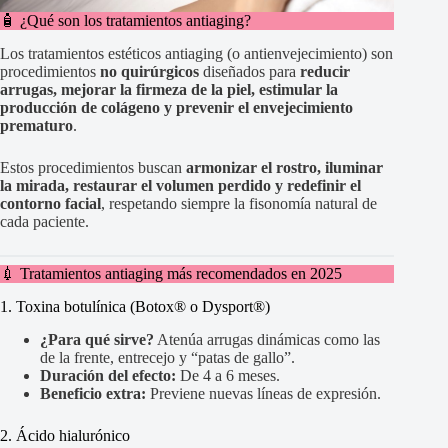
🧴 ¿Qué son los tratamientos antiaging?
Los tratamientos estéticos antiaging (o antienvejecimiento) son
procedimientos
no quirúrgicos
diseñados para
reducir
arrugas, mejorar la firmeza de la piel, estimular la
producción de colágeno y prevenir el envejecimiento
prematuro
.
Estos procedimientos buscan
armonizar el rostro, iluminar
la mirada, restaurar el volumen perdido y redefinir el
contorno facial
, respetando siempre la fisonomía natural de
cada paciente.
💉 Tratamientos antiaging más recomendados en 2025
1. Toxina botulínica (Botox® o Dysport®)
¿Para qué sirve?
Atenúa arrugas dinámicas como las
de la frente, entrecejo y “patas de gallo”.
Duración del efecto:
De 4 a 6 meses.
Beneficio extra:
Previene nuevas líneas de expresión.
2. Ácido hialurónico