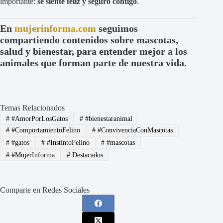
importante:
se siente feliz y seguro contigo
.
En
mujerinforma.com
seguimos
compartiendo contenidos sobre mascotas,
salud y bienestar, para entender mejor a los
animales que forman parte de nuestra vida.
Temas Relacionados
#
#AmorPorLosGatos
#
#bienestaranimal
#
#ComportamientoFelino
#
#ConvivenciaConMascotas
#
#gatos
#
#InstintoFelino
#
#mascotas
#
#MujerInforma
#
Destacados
Comparte en Redes Sociales