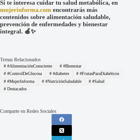
Si te interesa cuidar tu salud metabólica, en
mujerinforma.com
encontrarás más
contenidos sobre alimentación saludable,
prevención de enfermedades y bienestar
integral. 🍎✨
Temas Relacionados
#
#AlimentaciónConsciente
#
#Bienestar
#
#ControlDeGlucosa
#
#diabetes
#
#FrutasParaDiabéticos
#
#MujerInforma
#
#NutriciónSaludable
#
#Salud
#
Destacados
Comparte en Redes Sociales