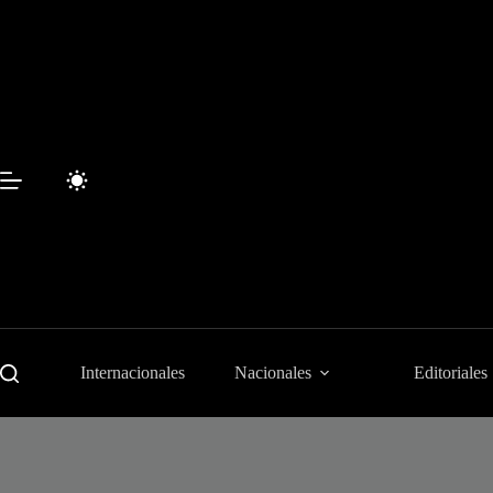
Saltar
al
contenido
Internacionales
Nacionales
Editoriales