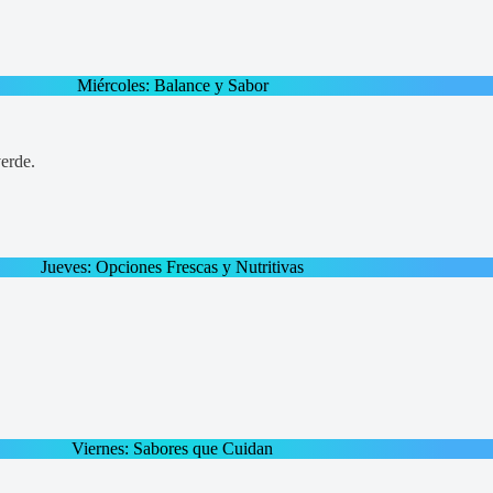
Miércoles: Balance y Sabor
verde.
Jueves: Opciones Frescas y Nutritivas
Viernes: Sabores que Cuidan