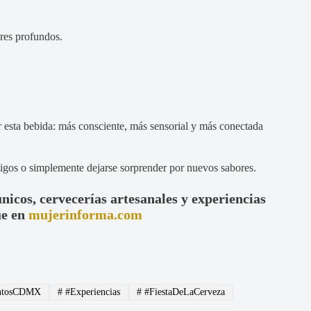
ores profundos.
 esta bebida: más consciente, más sensorial y más conectada
amigos o simplemente dejarse sorprender por nuevos sabores.
únicos, cervecerías artesanales y experiencias
ue en
mujerinforma.com
ntosCDMX
#
#Experiencias
#
#FiestaDeLaCerveza