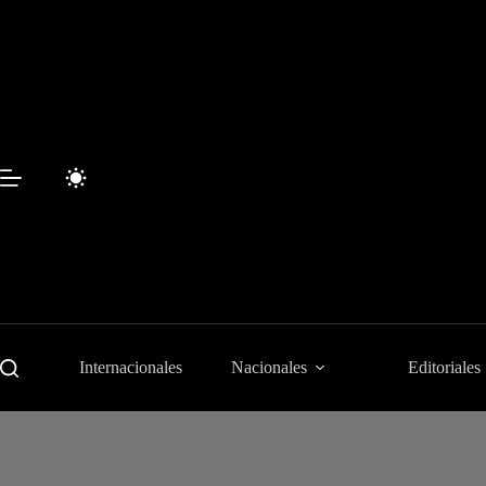
Saltar
al
contenido
Internacionales
Nacionales
Editoriales