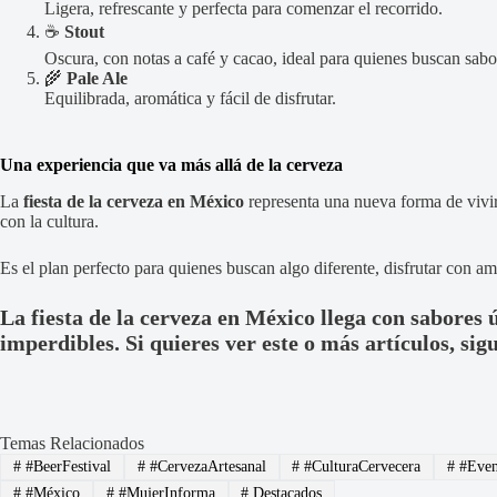
Ligera, refrescante y perfecta para comenzar el recorrido.
☕
Stout
Oscura, con notas a café y cacao, ideal para quienes buscan sab
🌾
Pale Ale
Equilibrada, aromática y fácil de disfrutar.
Una experiencia que va más allá de la cerveza
La
fiesta de la cerveza en México
representa una nueva forma de vivir
con la cultura.
Es el plan perfecto para quienes buscan algo diferente, disfrutar con 
La fiesta de la cerveza en México llega con sabores 
imperdibles. Si quieres ver este o más artículos, sig
Temas Relacionados
#
#BeerFestival
#
#CervezaArtesanal
#
#CulturaCervecera
#
#Eve
#
#México
#
#MujerInforma
#
Destacados