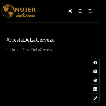
Saltar
al
contenido
#FiestaDeLaCerveza
Inicio
#FiestaDeLaCerveza