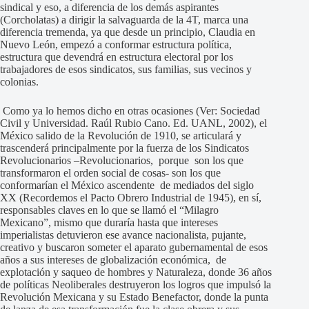
sindical y eso, a diferencia de los demás aspirantes
(Corcholatas) a dirigir la salvaguarda de la 4T, marca una
diferencia tremenda, ya que desde un principio, Claudia en
Nuevo León, empezó a conformar estructura política,
estructura que devendrá en estructura electoral por los
trabajadores de esos sindicatos, sus familias, sus vecinos y
colonias.
Como ya lo hemos dicho en otras ocasiones (Ver: Sociedad
Civil y Universidad. Raúl Rubio Cano. Ed. UANL, 2002), el
México salido de la Revolución de 1910, se articulará y
trascenderá principalmente por la fuerza de los Sindicatos
Revolucionarios –Revolucionarios, porque son los que
transformaron el orden social de cosas- son los que
conformarían el México ascendente de mediados del siglo
XX (Recordemos el Pacto Obrero Industrial de 1945), en sí,
responsables claves en lo que se llamó el “Milagro
Mexicano”, mismo que duraría hasta que intereses
imperialistas detuvieron ese avance nacionalista, pujante,
creativo y buscaron someter el aparato gubernamental de esos
años a sus intereses de globalización económica, de
explotación y saqueo de hombres y Naturaleza, donde 36 años
de políticas Neoliberales destruyeron los logros que impulsó la
Revolución Mexicana y su Estado Benefactor, donde la punta