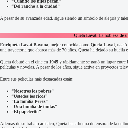
“Cuando los hijos pecan”
“Del rancho a la ciudad”
A pesar de su avanzada edad, sigue siendo un símbolo de alegría y tale
Queta Lavat: La nobleza de u
Enriqueta Lavat Bayona
, mejor conocida como
Queta Lavat
, nació
una trayectoria que abarca más de 70 años, Queta ha dejado su huella en 
Queta debutó en el cine en
1945
y rápidamente se ganó un lugar entre l
películas y novelas. A pesar de los años, sigue activa en proyectos tele
Entre sus películas más destacadas están:
“Nosotros los pobres”
“Ustedes los ricos”
“La familia Pérez”
“Una familia de tantas”
“El papelerito”
Además de su trabajo artístico, Queta ha sido una defensora de la cultu