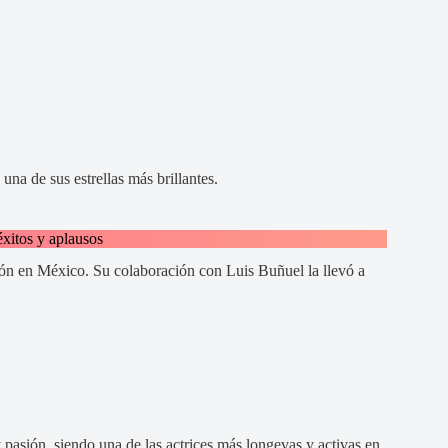
na de sus estrellas más brillantes.
éxitos y aplausos
visión en México. Su colaboración con Luis Buñuel la llevó a
y pasión, siendo una de las actrices más longevas y activas en