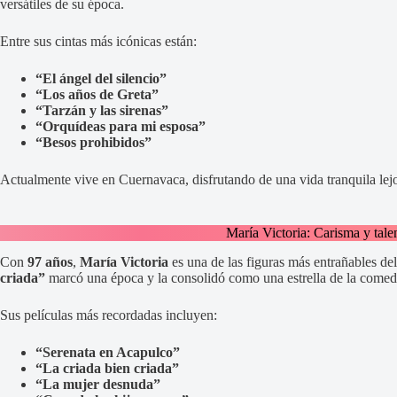
versátiles de su época.
Entre sus cintas más icónicas están:
“El ángel del silencio”
“Los años de Greta”
“Tarzán y las sirenas”
“Orquídeas para mi esposa”
“Besos prohibidos”
Actualmente vive en Cuernavaca, disfrutando de una vida tranquila lejos
María Victoria: Carisma y tale
Con
97 años
,
María Victoria
es una de las figuras más entrañables d
criada”
marcó una época y la consolidó como una estrella de la comed
Sus películas más recordadas incluyen:
“Serenata en Acapulco”
“La criada bien criada”
“La mujer desnuda”