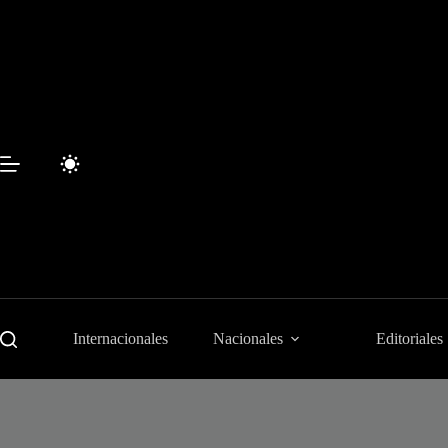
Saltar
al
contenido
Internacionales
Nacionales
Editoriales