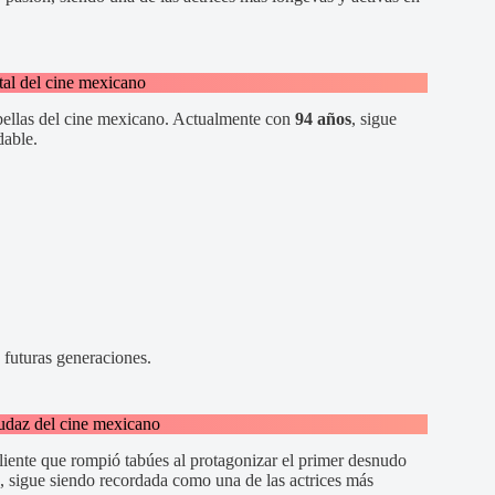
tal del cine mexicano
bellas del cine mexicano. Actualmente con
94 años
, sigue
dable.
 futuras generaciones.
udaz del cine mexicano
liente que rompió tabúes al protagonizar el primer desnudo
, sigue siendo recordada como una de las actrices más