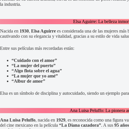
la industria.
Elsa Aguirre: La belleza inmor
Nacida en
1930
,
Elsa Aguirre
es considerada una de las mujeres más 
cautivando con su elegancia y vitalidad, gracias a su estilo de vida salu
Entre sus películas más recordadas están:
“Cuidado con el amor”
“La mujer del puerto”
“Algo flota sobre el agua”
“La mujer que yo amé”
“Albur de amor”
Elsa es un símbolo de disciplina y autocuidado, siendo un ejemplo para
Ana Luisa Peluffo: La pionera a
Ana Luisa Peluffo
, nacida en
1929
, es reconocida como una figura va
del cine mexicano en la película
“La Diana cazadora”
. A sus
95 años