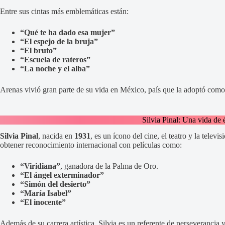
Entre sus cintas más emblemáticas están:
“Qué te ha dado esa mujer”
“El espejo de la bruja”
“El bruto”
“Escuela de rateros”
“La noche y el alba”
Arenas vivió gran parte de su vida en México, país que la adoptó como u
Silvia Pinal: Una vida de 
Silvia Pinal
, nacida en
1931
, es un ícono del cine, el teatro y la tele
obtener reconocimiento internacional con películas como:
“Viridiana”
, ganadora de la Palma de Oro.
“El ángel exterminador”
“Simón del desierto”
“María Isabel”
“El inocente”
Además de su carrera artística, Silvia es un referente de perseverancia 