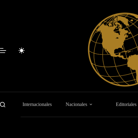
Saltar
al
contenido
Internacionales
Nacionales
Editoriales