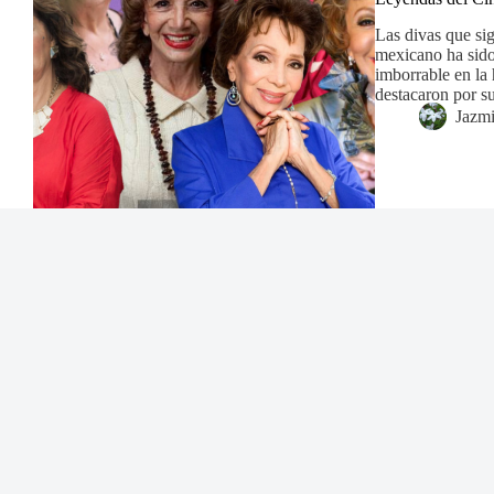
Las divas que si
mexicano ha sido
imborrable en la 
destacaron por s
Jazm