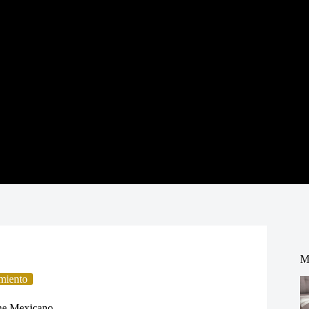
M
miento
ne Mexicano