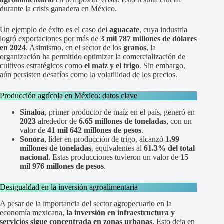
durante la crisis ganadera en México.
Un ejemplo de éxito es el caso del
aguacate
, cuya industria
logró exportaciones por más de
3 mil 787 millones de dólares
en 2024
. Asimismo, en el sector de los
granos
, la
organización ha permitido optimizar la comercialización de
cultivos estratégicos como
el maíz y el trigo
. Sin embargo,
aún persisten desafíos como la volatilidad de los precios.
Producción agrícola en México: datos clave
Sinaloa
, primer productor de maíz en el país, generó en
2023
alrededor de
6.65 millones de toneladas
, con un
valor de
41 mil 642 millones de pesos
.
Sonora
, líder en producción de trigo, alcanzó
1.99
millones de toneladas
, equivalentes al
61.3% del total
nacional
. Estas producciones tuvieron un valor de
15
mil 976 millones de pesos
.
Desigualdad en la inversión agroalimentaria
A pesar de la importancia del sector agropecuario en la
economía mexicana,
la inversión en infraestructura y
servicios sigue concentrada en zonas urbanas
. Esto deja en