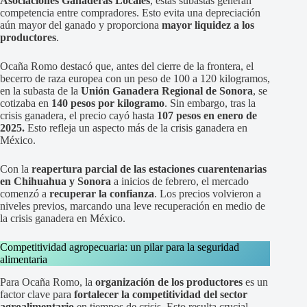
Asociaciones Ganaderas Locales
, estas subastas generan
competencia entre compradores. Esto evita una depreciación
aún mayor del ganado y proporciona
mayor liquidez a los
productores
.
Ocaña Romo destacó que, antes del cierre de la frontera, el
becerro de raza europea con un peso de 100 a 120 kilogramos,
en la subasta de la
Unión Ganadera Regional de Sonora
, se
cotizaba en
140 pesos por kilogramo
. Sin embargo, tras la
crisis ganadera, el precio cayó hasta
107 pesos en enero de
2025.
Esto refleja un aspecto más de la crisis ganadera en
México.
Con la
reapertura parcial de las estaciones cuarentenarias
en Chihuahua y Sonora
a inicios de febrero, el mercado
comenzó a
recuperar la confianza
. Los precios volvieron a
niveles previos, marcando una leve recuperación en medio de
la crisis ganadera en México.
Competitividad agropecuaria: un pilar para la seguridad
alimentaria
Para Ocaña Romo, la
organización de los productores
es un
factor clave para
fortalecer la competitividad del sector
agroalimentario
en tiempos de crisis. Esto resulta crucial