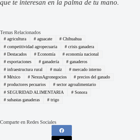
que te interesan en la palma de tu mano.
Temas Relacionados
#
agricultura
#
aguacate
#
Chihuahua
#
competitividad agropecuaria
#
crisis ganadera
#
Destacados
#
Economía
#
economía nacional
#
exportaciones
#
ganadería
#
ganaderos
#
infraestructura rural
#
maíz
#
mercado interno
#
México
#
NexusAgronegocios
#
precios del ganado
#
productores pecuarios
#
sector agroalimentario
#
SEGURIDAD ALIMENTARIA
#
Sonora
#
subastas ganaderas
#
trigo
Comparte en Redes Sociales