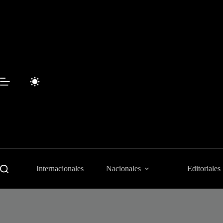
Saltar
al
contenido
Internacionales
Nacionales
Editoriales