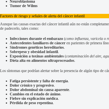
Neuroblastoma
Tumor de Wilms
Factores de riesgo y señales de alerta del cáncer infantil
Aunque las causas exactas del cáncer infantil aún no están completamen
de padecerlo, tales como:
Infecciones durante el embarazo
(
como influenza, varicela o 
Antecedentes familiares de cáncer
en parientes de primera líne
Síndromes genéticos hereditarios
.
Sobrepeso y obesidad infantil
.
Exposición a toxinas ambientales
(
contaminación del aire, agu
Dieta alta en alimentos ultraprocesados
.
Los síntomas que podrían alertar sobre la presencia de algún tipo de cán
Fatiga persistente y falta de energía
.
Dolor crónico y progresivo
.
Dolor abdominal sin causa aparente
.
Cambios en el estado de ánimo
.
Fiebre sin explicación médica
.
Pérdida de peso repentina
.