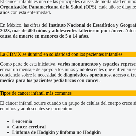
El cáncer infantil es una de las principales causas de mortalidad en ni
Organización Panamericana de la Salud (OPS)
, cada año se diagn
años
con esta enfermedad.
En México, las cifras del
Instituto Nacional de Estadística y Geogra
2023, más de 400 niños y adolescentes fallecieron por cáncer
. Adem
causa de muerte en menores de 5 a 14 años
.
La CDMX se iluminó en solidaridad con los pacientes infantiles
Como parte de esta iniciativa,
varios monumentos y espacios represe
enviar un mensaje de apoyo a los niños y adolescentes que enfrentan e
conciencia sobre la necesidad de
diagnósticos oportunos, acceso a t
médica para los pacientes pediátricos con cáncer
.
Tipos de cáncer infantil más comunes
El cáncer infantil ocurre cuando un grupo de células del cuerpo crece s
en niños y adolescentes se encuentran:
Leucemia
Cáncer cerebral
Linfoma de Hodgkin y linfoma no Hodgkin