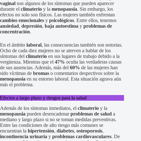
vaginal
son algunos de los síntomas que pueden aparecer
durante el
climaterio
y la
menopausia
. Sin embargo, los
efectos no solo son físicos. Las mujeres también enfrentan
cambios emocionales
y
psicológicos
. Entre ellos, tenemos
ansiedad
,
depresión
,
baja autoestima
y
problemas de
concentración
.
En el ámbito
laboral
, las consecuencias también son notorias.
Ocho de cada diez mujeres no se atreven a hablar de los
síntomas del
climaterio
en sus lugares de trabajo debido a la
vergüenza. Mientras que el
47%
oculta las verdaderas causas
de sus ausencias. Además, más del
60%
de las mujeres han
sido víctimas de
bromas
o comentarios despectivos sobre la
menopausia
en su entorno laboral. Esta situación agrava aún
más el problema.
Efectos a largo plazo y riesgos para la salud
Además de los síntomas inmediatos, el
climaterio
y la
menopausia
pueden desencadenar
problemas de salud
a
mediano y largo plazo si no se toman medidas preventivas.
Entre las condiciones de alto riesgo más comunes se
encuentran la
hipertensión
,
diabetes
,
osteoporosis
,
incontinencia urinaria
y
problemas cardiovasculares
. De