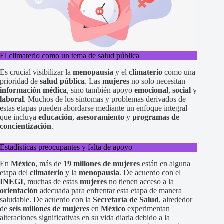
El climaterio como un tema de salud pública
Es crucial visibilizar la
menopausia
y el
climaterio
como una
prioridad de
salud pública
. Las
mujeres
no solo necesitan
información médica
, sino también apoyo
emocional
,
social
y
laboral
. Muchos de los síntomas y problemas derivados de
estas etapas pueden abordarse mediante un enfoque integral
que incluya
educación
,
asesoramiento
y
programas de
concientización
.
Estadísticas preocupantes y falta de apoyo
En
México
, más de
19 millones de mujeres
están en alguna
etapa del
climaterio
y la
menopausia
. De acuerdo con el
INEGI
, muchas de estas
mujeres
no tienen acceso a la
orientación
adecuada para enfrentar esta etapa de manera
saludable. De acuerdo con la
Secretaría de Salud
, alrededor
de
seis millones de mujeres
en
México
experimentan
alteraciones significativas en su vida diaria debido a la