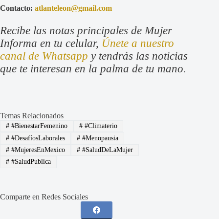
Contacto:
atlanteleon@gmail.com
Recibe las notas principales de Mujer
Informa en tu celular,
Únete a nuestro
canal de Whatsapp
y tendrás las noticias
que te interesan en la palma de tu mano.
Temas Relacionados
#
#BienestarFemenino
#
#Climaterio
#
#DesafíosLaborales
#
#Menopausia
#
#MujeresEnMexico
#
#SaludDeLaMujer
#
#SaludPublica
Comparte en Redes Sociales