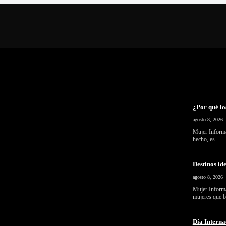
¿Por qué lo
agosto 8, 2026
Mujer Informa
hecho, es…
Destinos id
agosto 8, 2026
Mujer Informa
mujeres que 
Día Interna