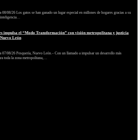
 08/08/26 Los gatos se han ganado un lugar especial en millones de hogares gracias a su
 inteligencia…
s impulsa el “Modo Transformación” con visión metropolitana y justicia
a Nuevo León
 07/08/26 Pesquería, Nuevo León.– Con un llamado a impulsar un desarrollo más
ara toda la zona metropolitana,…