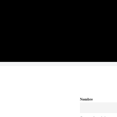
nterrey, N.L.
Nombre