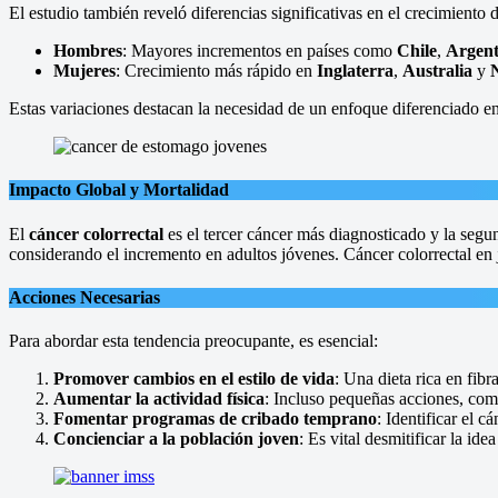
El estudio también reveló diferencias significativas en el crecimiento 
Hombres
: Mayores incrementos en países como
Chile
,
Argent
Mujeres
: Crecimiento más rápido en
Inglaterra
,
Australia
y
Estas variaciones destacan la necesidad de un enfoque diferenciado en 
Impacto Global y Mortalidad
El
cáncer colorrectal
es el tercer cáncer más diagnosticado y la seg
considerando el incremento en adultos jóvenes. Cáncer colorrectal en
Acciones Necesarias
Para abordar esta tendencia preocupante, es esencial:
Promover cambios en el estilo de vida
: Una dieta rica en fib
Aumentar la actividad física
: Incluso pequeñas acciones, com
Fomentar programas de cribado temprano
: Identificar el c
Concienciar a la población joven
: Es vital desmitificar la id