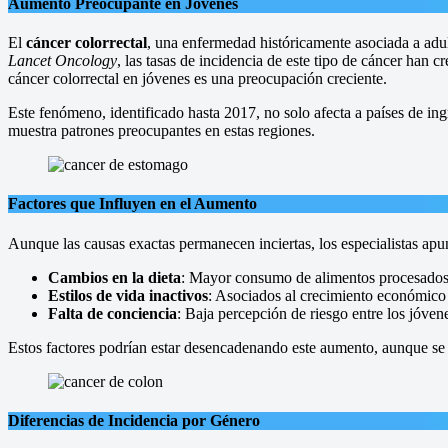
Aumento Preocupante en Jóvenes
El
cáncer colorrectal
, una enfermedad históricamente asociada a adu
Lancet Oncology
, las tasas de incidencia de este tipo de cáncer han 
cáncer colorrectal en jóvenes es una preocupación creciente.
Este fenómeno, identificado hasta 2017, no solo afecta a países de ing
muestra patrones preocupantes en estas regiones.
Factores que Influyen en el Aumento
Aunque las causas exactas permanecen inciertas, los especialistas apun
Cambios en la dieta
: Mayor consumo de alimentos procesados,
Estilos de vida inactivos
: Asociados al crecimiento económico 
Falta de conciencia
: Baja percepción de riesgo entre los jóve
Estos factores podrían estar desencadenando este aumento, aunque se n
Diferencias de Incidencia por Género