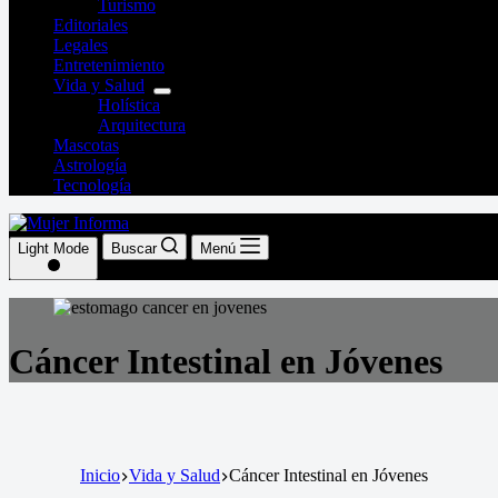
Turismo
Editoriales
Legales
Entretenimiento
Vida y Salud
Holística
Arquitectura
Mascotas
Astrología
Tecnología
Light Mode
Buscar
Menú
Cáncer Intestinal en Jóvenes
Inicio
Vida y Salud
Cáncer Intestinal en Jóvenes