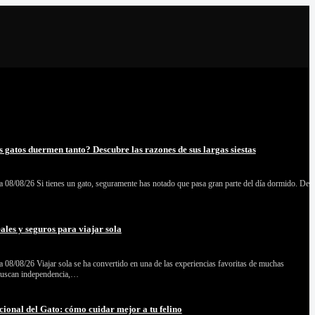
s gatos duermen tanto? Descubre las razones de sus largas siestas
 08/08/26 Si tienes un gato, seguramente has notado que pasa gran parte del día dormido. De
eales y seguros para viajar sola
 08/08/26 Viajar sola se ha convertido en una de las experiencias favoritas de muchas
buscan independencia,…
cional del Gato: cómo cuidar mejor a tu felino