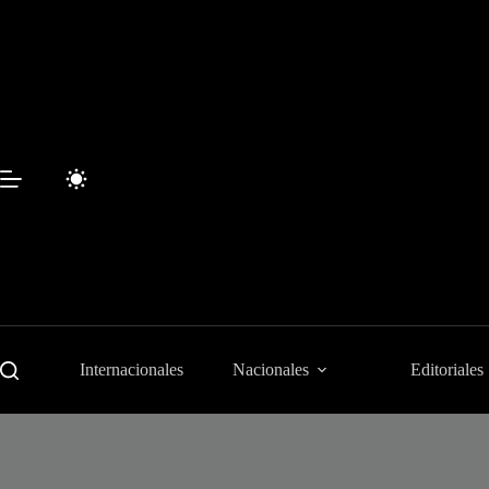
Saltar
al
contenido
Internacionales
Nacionales
Editoriales