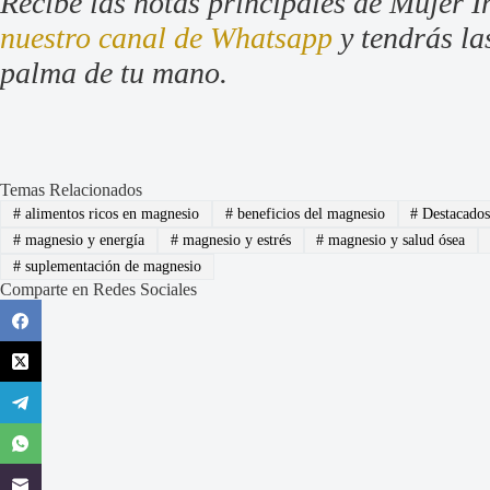
Recibe las notas principales de Mujer I
nuestro canal de Whatsapp
y tendrás las
palma de tu mano.
Temas Relacionados
#
alimentos ricos en magnesio
#
beneficios del magnesio
#
Destacado
#
magnesio y energía
#
magnesio y estrés
#
magnesio y salud ósea
#
suplementación de magnesio
Comparte en Redes Sociales