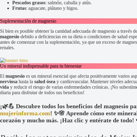
Pescados grasos
: salmón, caballa y atún.
Frutas
: aguacate, plátano y higos.
Suplementación de magnesio
Si bien es posible obtener la cantidad adecuada de magnesio a través d
magnesio
debido a deficiencias en su dieta o condiciones de salud espe
antes de comenzar con la suplementación, ya que un exceso de magnesi
renales.
Un mineral indispensable para tu bienestar
El
magnesio
es un mineral esencial que afecta positivamente varios asp
nerviosa
hasta la
salud ósea
y cardiovascular. Mantener niveles adecu
vida
y reducir el riesgo de varias enfermedades crónicas. ¡No subestimes
diaria para disfrutar de todos sus beneficios!
¡🌿💪 Descubre todos los beneficios del magnesio pa
mujerinforma.com
! ✨🌸 Aprende cómo este mineral
corazón y mucho más. ¡Haz clic y entérate de todo! 