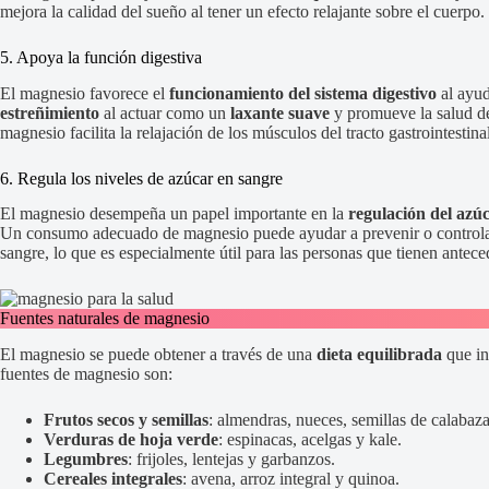
mejora la calidad del sueño al tener un efecto relajante sobre el cuerpo.
5. Apoya la función digestiva
El magnesio favorece el
funcionamiento del sistema digestivo
al ayud
estreñimiento
al actuar como un
laxante suave
y promueve la salud del
magnesio facilita la relajación de los músculos del tracto gastrointestinal
6. Regula los niveles de azúcar en sangre
El magnesio desempeña un papel importante en la
regulación del azú
Un consumo adecuado de magnesio puede ayudar a prevenir o controla
sangre, lo que es especialmente útil para las personas que tienen antec
Fuentes naturales de magnesio
El magnesio se puede obtener a través de una
dieta equilibrada
que in
fuentes de magnesio son:
Frutos secos y semillas
: almendras, nueces, semillas de calabaza
Verduras de hoja verde
: espinacas, acelgas y kale.
Legumbres
: frijoles, lentejas y garbanzos.
Cereales integrales
: avena, arroz integral y quinoa.