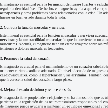
El magnesio es esencial para la
formación de huesos fuertes y saluda
regular la densidad ósea. De hecho, el magnesio ayuda a que el cuerpo u
osteoporosis
y otros problemas óseos relacionados con la edad. Un a
huesos en buen estado durante toda la vida.
2. Controla la función muscular y nerviosa
Este mineral es esencial para la
función muscular y nerviosa
adecuada
nerviosos
y la
contractilidad muscular
, lo que lo convierte en un al
musculares. Además, el magnesio tiene un efecto relajante sobre los mú
tensiones o dolores musculares frecuentes.
3. Promueve la salud del corazón
El magnesio es crucial para el mantenimiento de un
corazón saludabl
mantener el ritmo cardíaco adecuado. Un nivel adecuado de magnesio e
cardiovasculares
, como la
hipertensión
y las
arritmias
. También, con
que favorece la salud del corazón a largo plazo.
4. Mejora el estado de ánimo y reduce el estrés
El magnesio tiene propiedades
relajantes
y se ha demostrado que es út
participa en la regulación de los neurotransmisores responsables del e
de magnesio puede ayudarte a mantener un
equilibrio emocional
y red