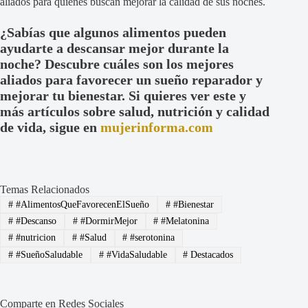
aliados para quienes buscan mejorar la calidad de sus noches.
¿Sabías que algunos alimentos pueden
ayudarte a descansar mejor durante la
noche? Descubre cuáles son los mejores
aliados para favorecer un sueño reparador y
mejorar tu bienestar. Si quieres ver este y
más artículos sobre salud, nutrición y calidad
de vida, sigue en
mujerinforma.com
Temas Relacionados
#
#AlimentosQueFavorecenElSueño
#
#Bienestar
#
#Descanso
#
#DormirMejor
#
#Melatonina
#
#nutricion
#
#Salud
#
#serotonina
#
#SueñoSaludable
#
#VidaSaludable
#
Destacados
Comparte en Redes Sociales