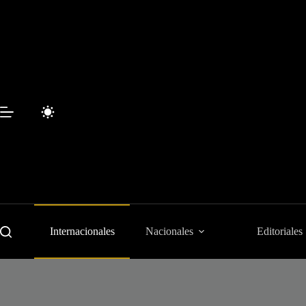
Saltar
al
contenido
Internacionales
Nacionales
Editoriales