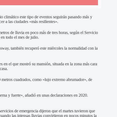
io climático este tipo de eventos seguirán pasando más y
cer a las ciudades «más resilientes».
tros de lluvia en poco más de tres horas, según el Servicio
n todo el mes de julio.
essway, también recuperó este miércoles la normalidad con la
es en el que mostró su mansión, situada en la zona más cara
casa.
00 metros cuadrados, como «lujo extremo abrumador», de
eterna y fuerte», añadió en unas declaraciones en 2020.
servicios de emergencia dijeron que el martes tuvieron que
uando las intensas lluvias convirtieron en pocos minutos la