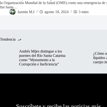
la Organización Mundial de la Salud (OMS) como una emergencia de sa
fue hasta…
Jazmin M.I
agosto 18, 2024
3 mins
Tendencia
Andrés Mijes distingue a los
¿Cómo af
puentes del Río Santa Catarina
líquidos 
como “Monumento a la
cuerpo in
Corrupción e Ineficiencia”
Suscríbete y recibe las noticias más