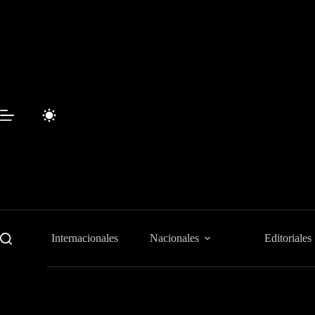
Saltar
al
contenido
Internacionales
Nacionales
Editoriales