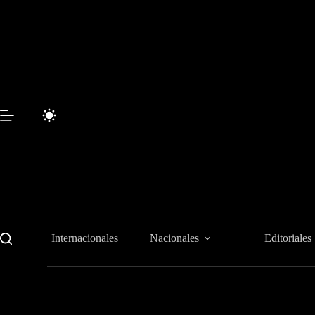
Saltar
al
contenido
Internacionales
Nacionales
Editoriales