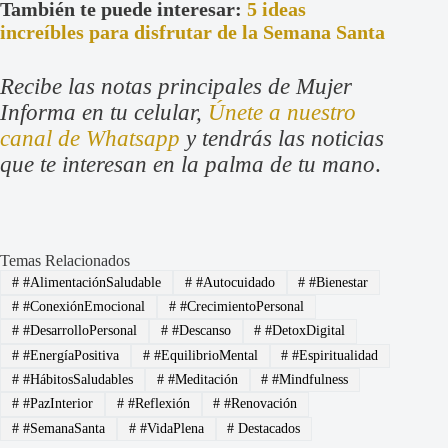
También te puede interesar:
5 ideas
increíbles para disfrutar de la Semana Santa
Recibe las notas principales de Mujer
Informa en tu celular,
Únete a nuestro
canal de Whatsapp
y tendrás las noticias
que te interesan en la palma de tu mano
.
Temas Relacionados
#
#AlimentaciónSaludable
#
#Autocuidado
#
#Bienestar
#
#ConexiónEmocional
#
#CrecimientoPersonal
#
#DesarrolloPersonal
#
#Descanso
#
#DetoxDigital
#
#EnergíaPositiva
#
#EquilibrioMental
#
#Espiritualidad
#
#HábitosSaludables
#
#Meditación
#
#Mindfulness
#
#PazInterior
#
#Reflexión
#
#Renovación
#
#SemanaSanta
#
#VidaPlena
#
Destacados