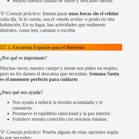
Mejora nuestra calidad de sueño y descanso mental.
💡
Consejo práctico:
Intenta pasar
unas horas sin el celular
cada día. Si te cuesta, usa el «modo avión» o ponlo en otra
habitación. En su lugar, haz actividades que realmente
disfrutes, como leer, caminar o escribir.
🧘‍♀️ 3. Encuentra Espacios para el Bienestar
¿Por qué es importante?
Muchas veces, nuestro cuerpo y mente nos piden un respiro,
pero no les damos el descanso que necesitan.
Semana Santa
es el momento perfecto para cuidarte
.
¿Para qué nos ayuda?
Nos ayuda a reducir la tensión acumulada y el
cansancio.
Promueve el equilibrio emocional y la paz interior.
Fortalece nuestra conexión con nosotras mismas.
💡
Consejo práctico:
Prueba alguna de estas opciones según
lo que necesites: