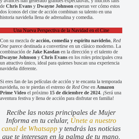
y avances han generado grandes expectativas, y muchos fans
de
Chris Evans
y
Dwayne Johnson
esperan ver cómo estos
dos íconos del cine de acción combinan su talento en una
historia navideña llena de adrenalina y comedia.
Una Nueva Perspectiva de la Navidad en el Cine
Con su mezcla de
acción, comedia y espíritu navideño
,
Red
One
parece destinada a convertirse en un clásico moderno. La
combinación de
Jake Kasdan
en la dirección y el talento de
Dwayne Johnson
y
Chris Evans
en los roles principales crea
un atractivo único, ideal para quienes buscan una experiencia
navideña diferente.
Si eres fan de las películas de acción y te encanta la temporada
navideña, no te pierdas el estreno de
Red One
en
Amazon
Prime Video
el próximo
15 de diciembre de 2024
. ¡Será una
aventura festiva y llena de acción para disfrutar en familia!
Recibe las notas principales de Mujer
Informa en tu celular,
Únete a nuestro
canal de Whatsapp
y tendrás las noticias
que te interesan en la palma de tu mano.