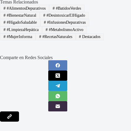
Temas Relacionados
#
#AlimentosDepurativos
#
#BatidosVerdes
#
#BienestarNatural
#
#DesintoxicarElHígado
#
#HígadoSaludable
#
#InfusionesDepurativas
#
#LimpiezaHepática
#
#MetabolismoActivo
#
#MujerInforma
#
#RecetasNaturales
#
Destacados
Comparte en Redes Sociales