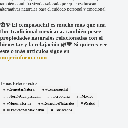
también continúa siendo valorado por quienes buscan
alternativas naturales para el cuidado personal y emocional.
🌼✨ El cempasúchil es mucho más que una
flor tradicional mexicana: también posee
propiedades naturales relacionadas con el
bienestar y la relajación 🌿🧡 Si quieres ver
este o más artículos sigue en
mujerinforma.com
Temas Relacionados
#
#BienestarNatural
#
#Cempasúchil
#
#FlorDeCempasúchil
#
#Herbolaria
#
#México
#
#MujerInforma
#
#RemediosNaturales
#
#Salud
#
#TradicionesMexicanas
#
Destacados