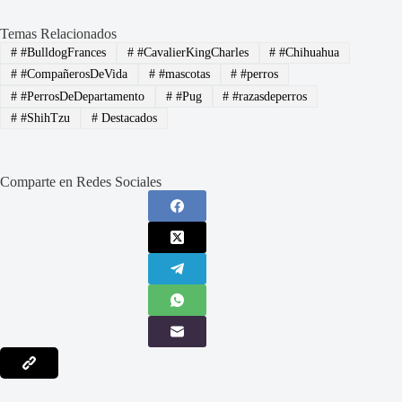
Temas Relacionados
#
#BulldogFrances
#
#CavalierKingCharles
#
#Chihuahua
#
#CompañerosDeVida
#
#mascotas
#
#perros
#
#PerrosDeDepartamento
#
#Pug
#
#razasdeperros
#
#ShihTzu
#
Destacados
Comparte en Redes Sociales