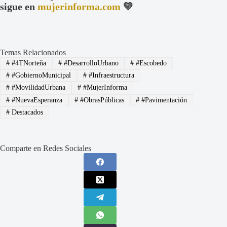
sigue en
mujerinforma.com
💛
Temas Relacionados
#
#4TNorteña
#
#DesarrolloUrbano
#
#Escobedo
#
#GobiernoMunicipal
#
#Infraestructura
#
#MovilidadUrbana
#
#MujerInforma
#
#NuevaEsperanza
#
#ObrasPúblicas
#
#Pavimentación
#
Destacados
Comparte en Redes Sociales