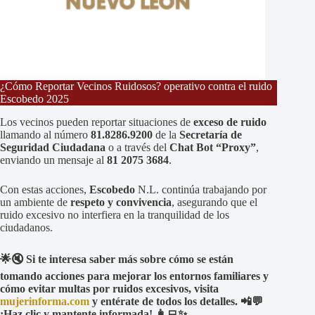
¿Cómo Reportar Vecinos Ruidosos? operativo contra el ruido
Escobedo 2025
Los vecinos pueden reportar situaciones de
exceso de ruido
llamando al número
81.8286.9200
de la
Secretaría de
Seguridad Ciudadana
o a través del
Chat Bot “Proxy”
,
enviando un mensaje al
81 2075 3684
.
Con estas acciones,
Escobedo
N.L. continúa trabajando por
un ambiente de
respeto y convivencia
, asegurando que el
ruido excesivo no interfiera en la tranquilidad de los
ciudadanos.
🌟🔇 Si te interesa saber más sobre cómo se están
tomando acciones para mejorar los entornos familiares y
cómo evitar multas por ruidos excesivos, visita
mujerinforma.com
y entérate de todos los detalles. 📲💬
¡Haz clic y mantente informada! 👩‍💻✨