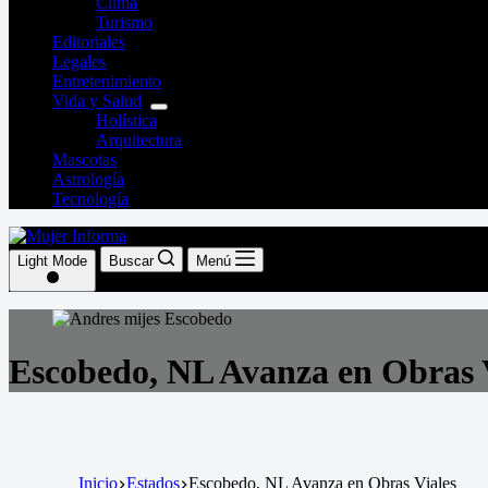
Clima
Turismo
Editoriales
Legales
Entretenimiento
Vida y Salud
Holística
Arquitectura
Mascotas
Astrología
Tecnología
Light Mode
Buscar
Menú
Escobedo, NL Avanza en Obras 
Inicio
Estados
Escobedo, NL Avanza en Obras Viales