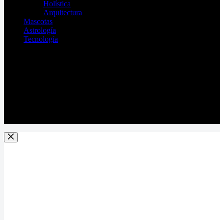
Holística
Arquitectura
Mascotas
Astrología
Tecnología
Horarios de trabajo
10:00am - 07:00pm
Dirección
Av. Paseo de los Leones 241 Ote. Mitras Centro, Mo
Teléfono
81-2721-8484
Cel/Wpp
81-3862-7096