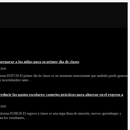
reparar a los niños para su primer día de clases
 2026
forma 05/07/26 El primer día de clases es un momento emocionante que también puede generar
 e incertidumbre tanto…
educir los gastos escolares: consejos prácticos para ahorrar en el regreso a
 2026
forma 05/08/26 El regreso a clases es una etapa llena de emoción, nuevos aprendizajes y
ra los estudiantes,…