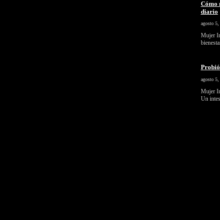
Cómo m
diario
agosto 5,
Mujer In
bienest
Probió
agosto 5,
Mujer In
Un inte