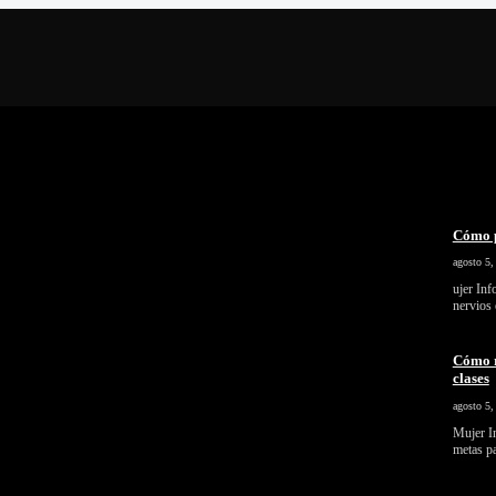
Cómo p
agosto 5,
ujer In
nervios
Cómo r
clases
agosto 5,
Mujer In
metas pa