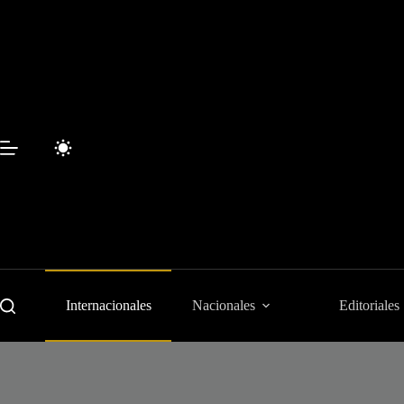
Saltar
al
contenido
Internacionales
Nacionales
Editoriales