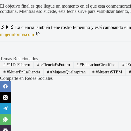
El objetivo final es que llegue un momento en el que esta conmemoració
cotidiana. Mientras eso sucede, esta fecha sirve para visibilizar talento,
🔬👩‍🔬 La ciencia también tiene rostro femenino y está cambiando el m
mujerinforma.com
💜
Temas Relacionados
#
#11DeFebrero
#
#CienciaEsFuturo
#
#EducacionCientifica
#
#Em
#
#MujerEnLaCiencia
#
#MujeresQueInspiran
#
#MujeresSTEM
Comparte en Redes Sociales