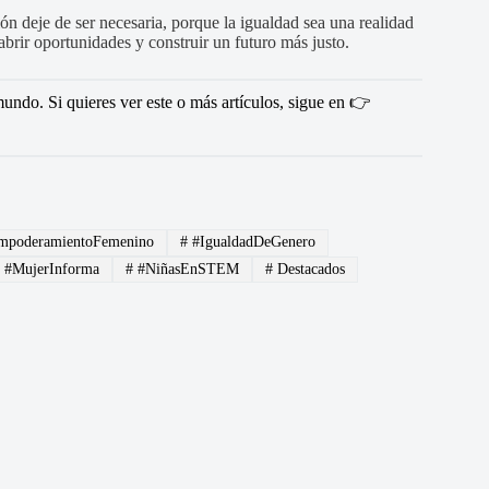
n deje de ser necesaria, porque la igualdad sea una realidad
 abrir oportunidades y construir un futuro más justo.
undo. Si quieres ver este o más artículos, sigue en 👉
poderamientoFemenino
#
#IgualdadDeGenero
#
#MujerInforma
#
#NiñasEnSTEM
#
Destacados