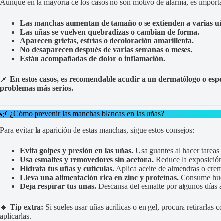
Aunque en la mayoría de los casos no son motivo de alarma, es importa
Las manchas aumentan de tamaño o se extienden a varias u
Las uñas se vuelven quebradizas o cambian de forma.
Aparecen grietas, estrías o decoloración amarillenta.
No desaparecen después de varias semanas o meses.
Están acompañadas de dolor o inflamación.
📌
En estos casos, es recomendable acudir a un dermatólogo o espec
problemas más serios.
🌿 ¿Cómo prevenir las manchas blancas en las uñas?
Para evitar la aparición de estas manchas, sigue estos consejos:
Evita golpes y presión en las uñas.
Usa guantes al hacer tareas
Usa esmaltes y removedores sin acetona.
Reduce la exposición
Hidrata tus uñas y cutículas.
Aplica aceite de almendras o crem
Lleva una alimentación rica en zinc y proteínas.
Consume huev
Deja respirar tus uñas.
Descansa del esmalte por algunos días 
🔹
Tip extra:
Si sueles usar uñas acrílicas o en gel, procura retirarlas
aplicarlas.