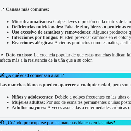
📌
Causas más comunes:
Microtraumatismos:
Golpes leves o presión en la matriz de la u
Deficiencias nutricionales:
Falta de
zinc, hierro o proteínas
en 
Uso excesivo de esmaltes y removedores:
Algunos productos qu
Infecciones por hongos:
Pueden provocar cambios en el color y 
Reacciones alérgicas:
A ciertos productos como esmaltes, acrílic
🔹
Dato curioso:
La creencia popular de que estas manchas indican
fa
afecta más a la resistencia de la uña que a su color.
👶 ¿A qué edad comienzan a salir?
Las
manchas blancas pueden aparecer a cualquier edad
, pero son 
Niños y adolescentes:
Debido a golpes frecuentes en las uñas o
Mujeres adultas:
Por uso de esmaltes permanentes o uñas posti
Adultos mayores:
A veces asociadas a enfermedades crónicas o 
🛑 ¿Cuándo preocuparse por las manchas blancas en las uñas?