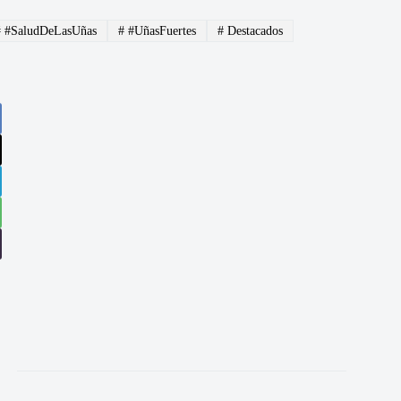
#
#SaludDeLasUñas
#
#UñasFuertes
#
Destacados