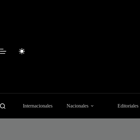
Saltar
al
contenido
Internacionales
Nacionales
Editoriales