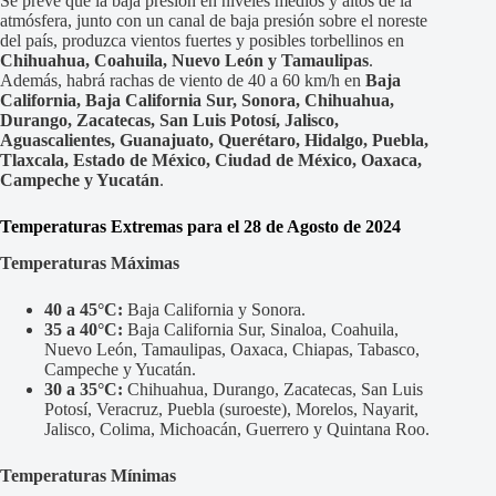
Se prevé que la baja presión en niveles medios y altos de la
atmósfera, junto con un canal de baja presión sobre el noreste
del país, produzca vientos fuertes y posibles torbellinos en
Chihuahua, Coahuila, Nuevo León y Tamaulipas
.
Además, habrá rachas de viento de 40 a 60 km/h en
Baja
California, Baja California Sur, Sonora, Chihuahua,
Durango, Zacatecas, San Luis Potosí, Jalisco,
Aguascalientes, Guanajuato, Querétaro, Hidalgo, Puebla,
Tlaxcala, Estado de México, Ciudad de México, Oaxaca,
Campeche y Yucatán
.
Temperaturas Extremas para el 28 de Agosto de 2024
Temperaturas Máximas
40 a 45°C:
Baja California y Sonora.
35 a 40°C:
Baja California Sur, Sinaloa, Coahuila,
Nuevo León, Tamaulipas, Oaxaca, Chiapas, Tabasco,
Campeche y Yucatán.
30 a 35°C:
Chihuahua, Durango, Zacatecas, San Luis
Potosí, Veracruz, Puebla (suroeste), Morelos, Nayarit,
Jalisco, Colima, Michoacán, Guerrero y Quintana Roo.
Temperaturas Mínimas