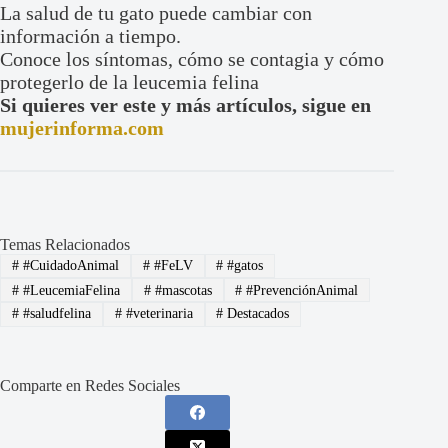
La salud de tu gato puede cambiar con
información a tiempo.
Conoce los síntomas, cómo se contagia y cómo
protegerlo de la leucemia felina
Si quieres ver este y más artículos, sigue en
mujerinforma.com
Temas Relacionados
#
#CuidadoAnimal
#
#FeLV
#
#gatos
#
#LeucemiaFelina
#
#mascotas
#
#PrevenciónAnimal
#
#saludfelina
#
#veterinaria
#
Destacados
Comparte en Redes Sociales