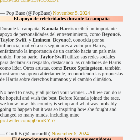
— Pop Base (@PopBase)
November 5, 2024
El apoyo de celebridades durante la campaña
Durante la campaña,
Kamala Harris
recibió un importante
apoyo de personalidades del entretenimiento, como
Beyoncé
,
Taylor Swift
, y
Eminem
.
Beyoncé
, conocida por su
influencia, motivó a sus seguidores a votar por Harris,
enfatizando la importancia de un cambio hacia un país más
unido. Por su parte,
Taylor Swift
utilizó sus redes sociales
para declarar su respaldo, destacando las cualidades de Harris
como líder. Otros artistas, como
Bruce Springsteen
, también
mostraron su apoyo abiertamente, reconociendo las propuestas
de Harris sobre derechos humanos y el cambio climático.
No need to nasty, y’all picked your winner…All we can do is
be hopeful and wish the best. Before Kamala joined the race,
we knew how this country is set up and what was probably
going to happen but it was so inspiring how she fought and
changed so many minds, including mine.
pic.twitter.com/pj05rnKY57
— Cardi B (@iamcardib)
November 6, 2024
El decepcionante resultado para sus seguidores