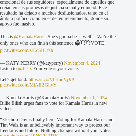
emocional de sus seguidores, especialmente de aquellos que
creían en sus promesas de justicia social y equidad. Este
resultado ha dejado a muchos desilusionados, tanto en el
ámbito político como en el del entretenimiento, donde su
apoyo fue masivo.
This is
@KamalaHarris
. She’s gonna be… well… We’re the
only ones who can finish this sentence 🗳️🇺🇸 VOTE!
pic.twitter.com/zrEcSH1fah
— KATY PERRY (@katyperry)
November 4, 2024
Listen to
@JLO
: Your vote is your voice.
Let’s get loud.
https://t.co/VbrfuqVy9P
pic.twitter.com/MiAIiBGhyY
— Kamala Harris (@KamalaHarris)
November 1, 2024
Billie Eilish urges fans to vote for Kamala Harris in new
video:
“Election Day is finally here. Voting for Kamala Harris and
Tim Walz is an unbelievably important way to protect our
freedoms and future. Nothing changes without your votes.”
pic.twitter.com/t19NG3oZDY