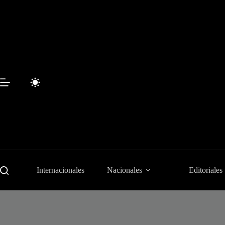
Saltar
al
contenido
Internacionales
Nacionales
Editoriales