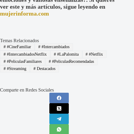
ver este y más artículos, sigue leyendo en
mujerinforma.com
Temas Relacionados
#
#CineFamiliar
#
#Intercambiados
#
#IntercambiadosNetflix
#
#LaPalomita
#
#Netflix
#
#PeliculasFamiliares
#
#PeliculasRecomendadas
#
#Streaming
#
Destacados
Comparte en Redes Sociales