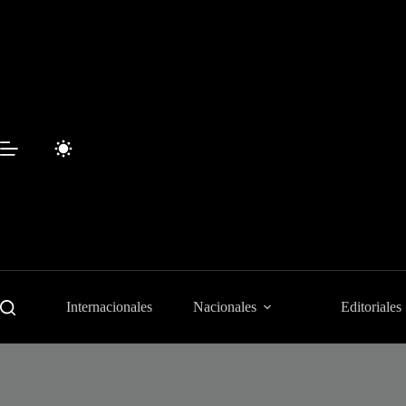
Saltar
al
contenido
Internacionales
Nacionales
Editoriales