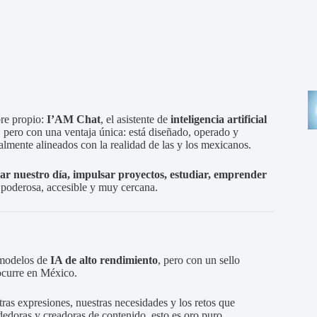
bre propio:
I’AM Chat
, el asistente de
inteligencia artificial
, pero con una ventaja única: está diseñado, operado y
talmente alineados con la realidad de las y los mexicanos.
ar nuestro día, impulsar proyectos, estudiar, emprender
 poderosa, accesible y muy cercana.
 modelos de
IA de alto rendimiento
, pero con un sello
 ocurre en México.
tras expresiones, nuestras necesidades y los retos que
dedoras y creadoras de contenido, esto es oro puro.