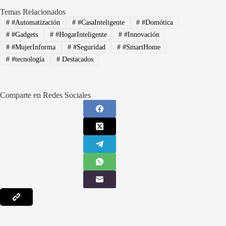
Temas Relacionados
#
#Automatización
#
#CasaInteligente
#
#Domótica
#
#Gadgets
#
#HogarInteligente
#
#Innovación
#
#MujerInforma
#
#Seguridad
#
#SmartHome
#
#tecnología
#
Destacados
Comparte en Redes Sociales