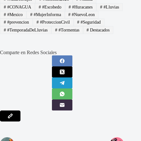
#
#CONAGUA
#
#Escobedo
#
#Huracanes
#
#Lluvias
#
#Mexico
#
#MujerInforma
#
#NuevoLeon
#
#prevencion
#
#ProteccionCivil
#
#Seguridad
#
#TemporadaDeLluvias
#
#Tormentas
#
Destacados
Comparte en Redes Sociales