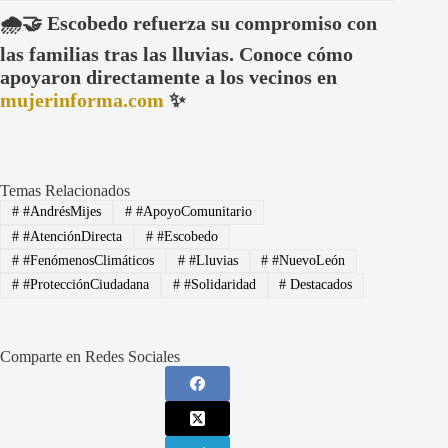
🌧️🤝 Escobedo refuerza su compromiso con
las familias tras las lluvias. Conoce cómo
apoyaron directamente a los vecinos en
mujerinforma.com
✨
Temas Relacionados
#
#AndrésMijes
#
#ApoyoComunitario
#
#AtenciónDirecta
#
#Escobedo
#
#FenómenosClimáticos
#
#Lluvias
#
#NuevoLeón
#
#ProtecciónCiudadana
#
#Solidaridad
#
Destacados
Comparte en Redes Sociales