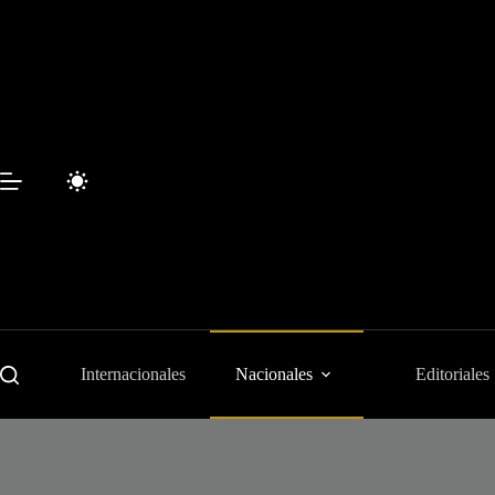
Saltar
al
contenido
Internacionales
Nacionales
Editoriales