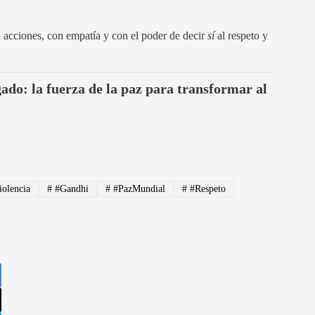
n acciones, con empatía y con el poder de decir
sí
al respeto y
ado: la fuerza de la paz para transformar al
olencia
#
#Gandhi
#
#PazMundial
#
#Respeto