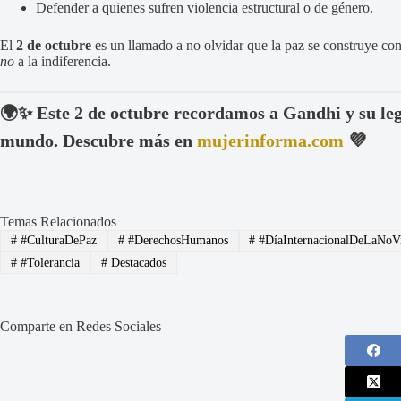
Defender a quienes sufren violencia estructural o de género.
El
2 de octubre
es un llamado a no olvidar que la paz se construye co
no
a la indiferencia.
🌍✨ Este 2 de octubre recordamos a Gandhi y su leg
mundo. Descubre más en
mujerinforma.com
💜
Temas Relacionados
#
#CulturaDePaz
#
#DerechosHumanos
#
#DíaInternacionalDeLaNoVi
#
#Tolerancia
#
Destacados
Comparte en Redes Sociales