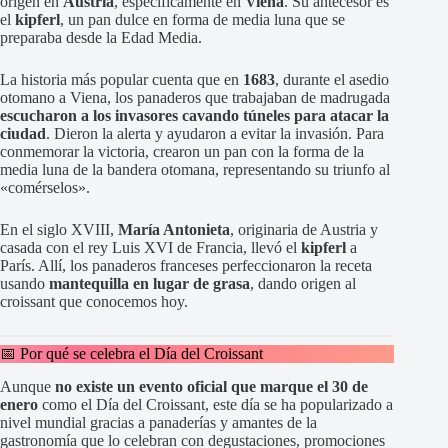
origen en
Austria
, específicamente en
Viena
. Su antecesor es
el
kipferl
, un pan dulce en forma de media luna que se
preparaba desde la Edad Media.
La historia más popular cuenta que en
1683
, durante el asedio
otomano a Viena, los panaderos que trabajaban de madrugada
escucharon a los invasores cavando túneles para atacar la
ciudad
. Dieron la alerta y ayudaron a evitar la invasión. Para
conmemorar la victoria, crearon un pan con la forma de la
media luna de la bandera otomana, representando su triunfo al
«comérselos».
En el siglo XVIII,
María Antonieta
, originaria de Austria y
casada con el rey Luis XVI de Francia, llevó el
kipferl
a
París. Allí, los panaderos franceses perfeccionaron la receta
usando
mantequilla en lugar de grasa
, dando origen al
croissant que conocemos hoy.
📅 Por qué se celebra el Día del Croissant
Aunque
no existe un evento oficial que marque el 30 de
enero
como el Día del Croissant, este día se ha popularizado a
nivel mundial gracias a panaderías y amantes de la
gastronomía que lo celebran con degustaciones, promociones