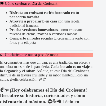
🍽️ Cómo celebrar el Día del Croissant
Disfruta un croissant recién horneado en tu
panadería favorita
.
Atrévete a prepararlo en casa
con una receta
tradicional francesa.
Prueba versiones innovadoras
, como croissants
rellenos de crema, matcha o versiones saladas.
Comparte en redes sociales
tu croissant favorito con
fotos y la etiqueta
🥐 Un clásico que nunca pasa de moda
El
croissant
es más que un pan: es una tradición, un placer y
una obra maestra de la panadería.
Cada bocado es un viaje a
la elegancia y el sabor
. Así que, en este
Día del Croissant
,
disfruta de su textura crujiente y su sabor mantequilloso sin
culpa. ¡Feliz celebración! 🎉🥐
🥐✨ ¡Hoy celebramos el Día del Croissant!
Descubre su historia, curiosidades y cómo
disfrutarlo al máximo. 😋☕📲 Léelo en