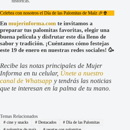
históricas.
Celebra con nosotros el Día de las Palomitas de Maíz 🎉🍿
En
mujerinforma.com
te invitamos a
preparar tus palomitas favoritas, elegir una
buena película y disfrutar este día lleno de
sabor y tradición. ¡Cuéntanos cómo festejas
este 19 de enero en nuestras redes sociales! 🥳
Recibe las notas principales de Mujer
Informa en tu celular,
Únete a nuestro
canal de Whatsapp
y tendrás las noticias
que te interesan en la palma de tu mano.
Temas Relacionados
#
cine y snacks
#
Destacados
#
Día de las Palomitas
#
palomitas de maíz
#
recetas con palomitas