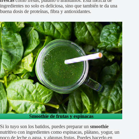
frescas
como fresas, plátano o arándanos. Esta mezcla de
ingredientes no solo es deliciosa, sino que también te da una
buena dosis de proteínas, fibra y antioxidantes.
Smoothie de frutas y espinacas
Si lo tuyo son los batidos, puedes preparar un
smoothie
nutritivo con ingredientes como espinacas, plátano, yogur, un
poco de leche o agua, y algunas frutas. Puedes hacerlo en