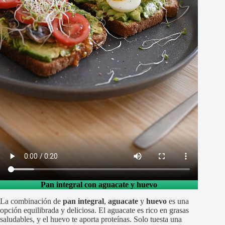
Pan integral con aguacate y huevo
La combinación de
pan integral
,
aguacate
y
huevo
es una
opción equilibrada y deliciosa. El aguacate es rico en grasas
saludables, y el huevo te aporta proteínas. Solo tuesta una