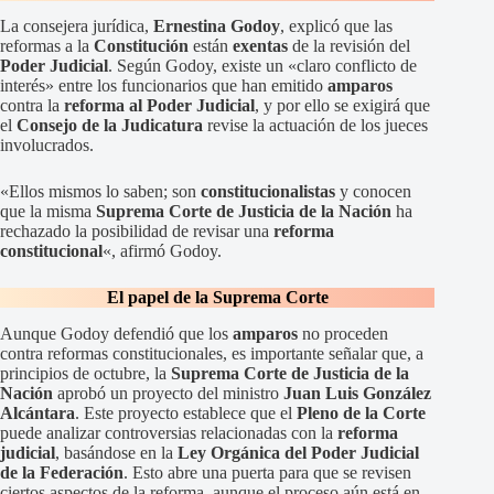
La consejera jurídica,
Ernestina Godoy
, explicó que las
reformas a la
Constitución
están
exentas
de la revisión del
Poder Judicial
. Según Godoy, existe un «claro conflicto de
interés» entre los funcionarios que han emitido
amparos
contra la
reforma al Poder Judicial
, y por ello se exigirá que
el
Consejo de la Judicatura
revise la actuación de los jueces
involucrados.
«Ellos mismos lo saben; son
constitucionalistas
y conocen
que la misma
Suprema Corte de Justicia de la Nación
ha
rechazado la posibilidad de revisar una
reforma
constitucional
«, afirmó Godoy.
El papel de la Suprema Corte
Aunque Godoy defendió que los
amparos
no proceden
contra reformas constitucionales, es importante señalar que, a
principios de octubre, la
Suprema Corte de Justicia de la
Nación
aprobó un proyecto del ministro
Juan Luis González
Alcántara
. Este proyecto establece que el
Pleno de la Corte
puede analizar controversias relacionadas con la
reforma
judicial
, basándose en la
Ley Orgánica del Poder Judicial
de la Federación
. Esto abre una puerta para que se revisen
ciertos aspectos de la reforma, aunque el proceso aún está en