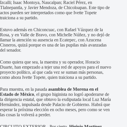
Izcalli; Isaac Montoya, Naucalpan; Raciel Pérez, en
Tlalnepantla, y Javier Mendoza, de Chicoloapan. Este tipo de
actos pueden ser interpretados como que Ivette Topete
traiciona a su partido.
Estuvo además en Chiconcuac, con Rafael Vázquez de la
Rosa, y en Valle de Bravo, con Michelle Núñez, y no dejó de
llamar la atención su ausencia en Ecatepec, con Azucena
Cisneros, quizá porque es una de las pupilas más avanzadas
del senador.
Como quiera que sea, la maestra y su operador, Horacio
Duarte, han empezado a tejer una red de apoyos para el nuevo
proyecto político, al que cada vez se suman más personas,
como ahora Ivette Topete, quien traiciona a su partido.
Para muestra, en la pasada
asamblea de Morena en el
Estado de México
, el grupo higinista no logró apoderarse de
la dirigencia estatal, que obtuvo la exdiputada local Luz María
Hernández, impulsada desde Palacio de Gobierno. Habrá que
esperar la próxima elección en ocho meses, pero como se ven
las cosas la volverá a perder.
CIRCUITO EXTERIOR.- Por cierto,
Higinio Martínez