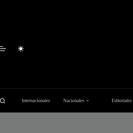
Saltar
al
contenido
Internacionales
Nacionales
Editoriales