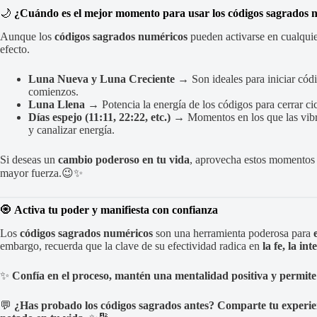
🌙
¿Cuándo es el mejor momento para usar los códigos sagrados 
Aunque los
códigos sagrados numéricos
pueden activarse en cualqui
efecto.
Luna Nueva y Luna Creciente
→ Son ideales para iniciar cód
comienzos.
Luna Llena
→ Potencia la energía de los códigos para cerrar cic
Días espejo (11:11, 22:22, etc.)
→ Momentos en los que las vibra
y canalizar energía.
Si deseas un
cambio poderoso en tu vida
, aprovecha estos momentos 
mayor fuerza.😉✨
🧿
Activa tu poder y manifiesta con confianza
Los
códigos sagrados numéricos
son una herramienta poderosa para
embargo, recuerda que la clave de su efectividad radica en
la fe, la in
✨
Confía en el proceso, mantén una mentalidad positiva y permite 
💬
¿Has probado los códigos sagrados antes? Comparte tu experie