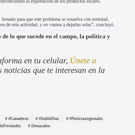
 favoreciendo la exportación de los productos locales.
 Senado para que este problema se resuelva con seriedad,
n de esta actividad, y no vamos a dejarlas solas”, concluyó.
 de lo que sucede en el campo, la política y
nforma en tu celular,
Únete a
 noticias que te interesan en la
#
#Ganaderos
#
#JudithDíaz
#
#Noticiasregionales
oFernández
#
Destacados