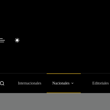
Saltar
al
contenido
Internacionales
Nacionales
Editoriales