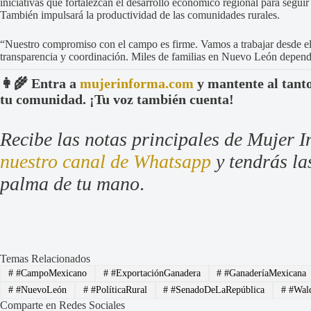
iniciativas que fortalezcan el desarrollo económico regional para seguir
También impulsará la productividad de las comunidades rurales.
“Nuestro compromiso con el campo es firme. Vamos a trabajar desde el
transparencia y coordinación. Miles de familias en Nuevo León depende
👩‍🌾 Entra a
mujerinforma.com
y mantente al tanto
tu comunidad. ¡Tu voz también cuenta!
Recibe las notas principales de Mujer I
nuestro canal de Whatsapp
y tendrás las
palma de tu mano
.
Temas Relacionados
#
#CampoMexicano
#
#ExportaciónGanadera
#
#GanaderíaMexicana
#
#NuevoLeón
#
#PolíticaRural
#
#SenadoDeLaRepública
#
#Wald
Comparte en Redes Sociales