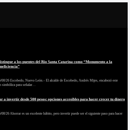
istingue a los puentes del Río Santa Catarina como “Monumento a la
neficiencia”
/08/26 Escobedo, Nuevo León.– El alcalde de Escobedo, Andrés Mijes, encabezó este
n simbólica para señalar…
a invertir desde 500 pesos: opciones accesibles para hacer crecer tu dinero
08/26 Ahorrar es un excelente hábito, pero invertir puede ser el siguiente paso para hacer