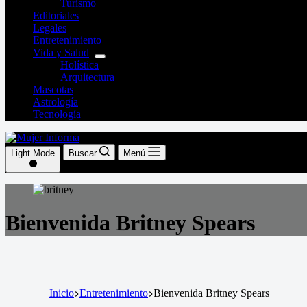
Turismo
Editoriales
Legales
Entretenimiento
Vida y Salud
Holística
Arquitectura
Mascotas
Astrología
Tecnología
Light Mode
Buscar
Menú
Bienvenida Britney Spears
Inicio
Entretenimiento
Bienvenida Britney Spears