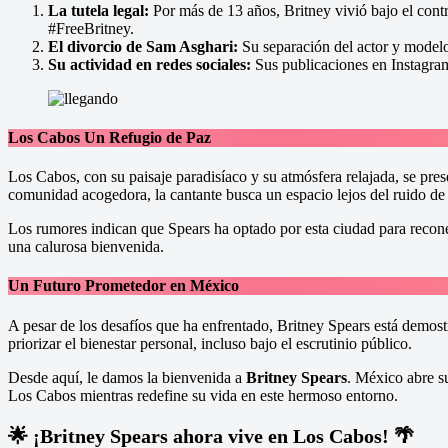
La tutela legal:
Por más de 13 años, Britney vivió bajo el contr
#FreeBritney.
El divorcio de Sam Asghari:
Su separación del actor y modelo
Su actividad en redes sociales:
Sus publicaciones en Instagram
Los Cabos Un Refugio de Paz
Los Cabos, con su paisaje paradisíaco y su atmósfera relajada, se pres
comunidad acogedora, la cantante busca un espacio lejos del ruido de
Los rumores indican que Spears ha optado por esta ciudad para recone
una calurosa bienvenida.
Un Futuro Prometedor en México
A pesar de los desafíos que ha enfrentado, Britney Spears está demo
priorizar el bienestar personal, incluso bajo el escrutinio público.
Desde aquí, le damos la bienvenida a
Britney Spears
. México abre su
Los Cabos mientras redefine su vida en este hermoso entorno.
🌟 ¡Britney Spears ahora vive en Los Cabos! 🌴