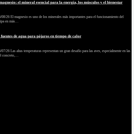
magnesio: el mineral esencial para la energía, los músculos y el bienestar
08/26 El magnesio es uno de los minerales más importantes para el funcionamiento del
cipa en más…
s fuentes de agua para pájaros en tiempo de calor
07/26 Las altas temperaturas representan un gran desafío para las aves, especialmente en las
el concreto,…