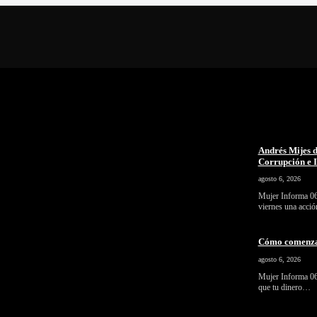
Andrés Mijes d
Corrupción e I
agosto 6, 2026
Mujer Informa 06
viernes una acció
Cómo comenzar 
agosto 6, 2026
Mujer Informa 06/
que tu dinero…