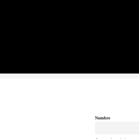
nterrey, N.L.
Nombre