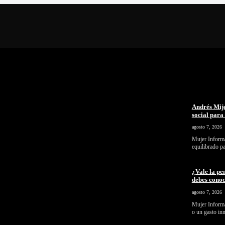
Andrés Mije
social par
agosto 7, 2026
Mujer Informa
equilibrado p
¿Vale la pe
debes cono
agosto 7, 2026
Mujer Informa
o un gasto in