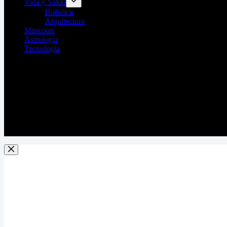
Vida y Salud
Holística
Arquitectura
Mascotas
Astrología
Tecnología
Horarios de trabajo
10:00am - 07:00pm
Dirección
Av. Paseo de los Leones 241 Ote. Mitras Centro, Mo
Teléfono
81-2721-8484
Cel/Wpp
81-3862-7096