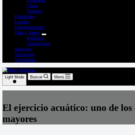
Economía
Clima
Turismo
Editoriales
Legales
Entretenimiento
Vida y Salud
Holística
Arquitectura
Mascotas
Astrología
Tecnología
Light Mode
Buscar
Menú
El ejercicio acuático: uno de lo
mayores