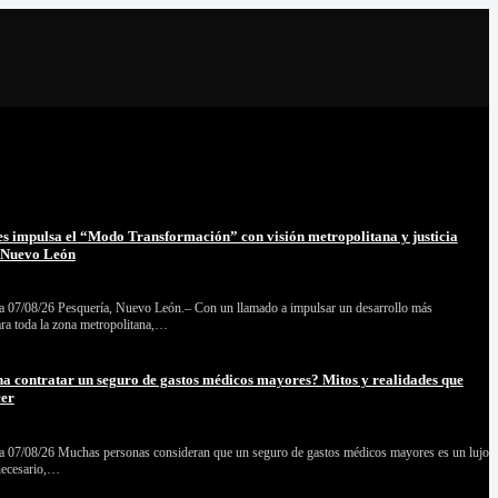
s impulsa el “Modo Transformación” con visión metropolitana y justicia
a Nuevo León
 07/08/26 Pesquería, Nuevo León.– Con un llamado a impulsar un desarrollo más
ara toda la zona metropolitana,…
na contratar un seguro de gastos médicos mayores? Mitos y realidades que
cer
 07/08/26 Muchas personas consideran que un seguro de gastos médicos mayores es un lujo
necesario,…