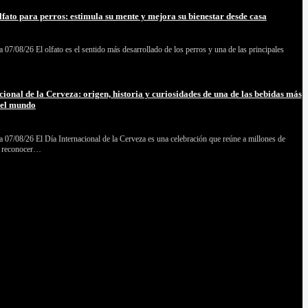
lfato para perros: estimula su mente y mejora su bienestar desde casa
07/08/26 El olfato es el sentido más desarrollado de los perros y una de las principales
cional de la Cerveza: origen, historia y curiosidades de una de las bebidas más
del mundo
 07/08/26 El Día Internacional de la Cerveza es una celebración que reúne a millones de
a reconocer…